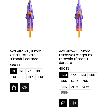
:
Ava Arrow 0,30mm
Ava Arrow 0,35mm
kontúr tetováló
félköríves magnum
tűmodul darabra
tetováló tűmodul
darabra
400 Ft
400 Ft
1RL
3RL
5RL
7RL
5RM
7RM
9RM
11RM
9RL
11RL
13RL
15RL
13RM
15RM
17RM
19RM
21RM
23RM
25RM
T
r
a
n
s