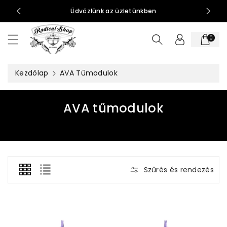
t
0-15:00
Üdvözlünk az üzletünkben
al
o
0
m
h
o
Kezdőlap
AVA Tűmodulok
z
K
AVA tűmodulok
o
l
l
e
Szűrés és rendezés
k
c
i
ó