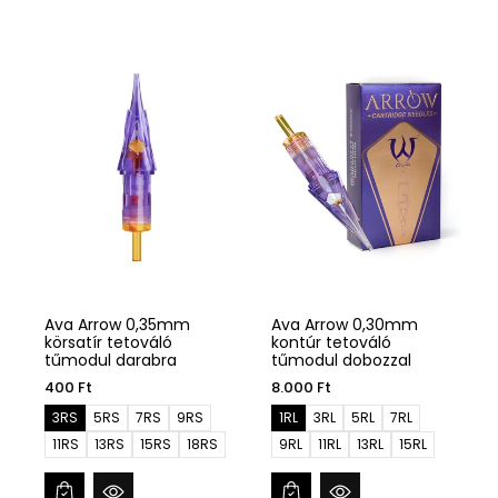
l
a
t
i
o
n
m
i
s
s
i
n
g:
h
u.
p
r
o
d
u
Ava Arrow 0,35mm
Ava Arrow 0,30mm
c
t
körsatír tetováló
kontúr tetováló
s.
tűmodul darabra
tűmodul dobozzal
p
r
400 Ft
8.000 Ft
o
d
3RS
5RS
7RS
9RS
1RL
3RL
5RL
7RL
u
11RS
13RS
15RS
18RS
9RL
11RL
13RL
15RL
c
t.
v
a