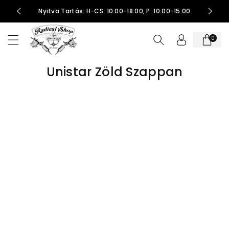
t
Nyitva Tartás: H-CS: 10:00-18:00, P: 10:00-15:00
al
o
0
m
h
o
Unistar Zöld Szappan
z