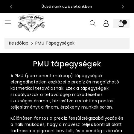
t
0-15:00
Üdvözlünk az üzletünkben
al
o
0
m
h
o
Kezdőlap
PMU Tápegységek
z
K
PMU tápegységek
o
A PMU (permanent makeup) tápegységek
l
elengedhetetlen eszközei a precíz és megbízható
l
kozmetikai tetoválásnak. Ezek a tápegységek
szabályozzák a tetoválógép működéséhez
e
szükséges áramot, biztosítva a stabil és pontos
k
teljesítményt a finom, érzékeny munkák során.
c
Különösen fontos a precíz feszültségszabályozás és
i
a halk működés, hogy a művész teljes kontroll alatt
ó
tarthassa a pigment bevitelt, és a vendég számára