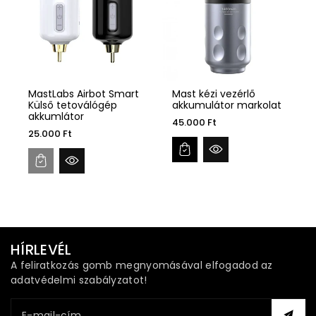
MastLabs Airbot Smart
Mast kézi vezérlő
Külső tetoválógép
akkumulátor markolat
akkumlátor
45.000 Ft
25.000 Ft
HÍRLEVÉL
A feliratkozás gomb megnyomásával elfogadod az
adatvédelmi szabályzatot!
E-mail-cím