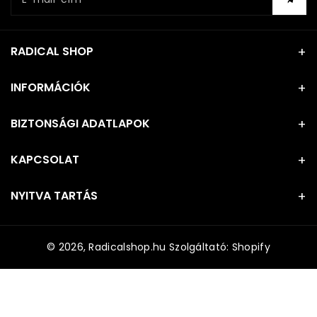
RADICAL SHOP
INFORMÁCIÓK
BIZTONSÁGI ADATLAPOK
KAPCSOLAT
NYITVA TARTÁS
© 2026,
Radicalshop.hu
Szolgáltató: Shopify
F
i
z
e