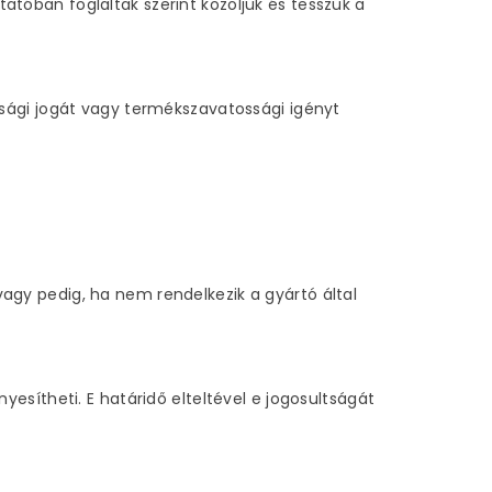
tatóban foglaltak szerint közöljük és tesszük a
sági jogát vagy termékszavatossági igényt
gy pedig, ha nem rendelkezik a gyártó által
esítheti. E határidő elteltével e jogosultságát