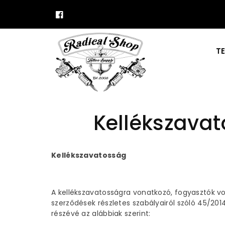
t
Facebook
al
o
m
T
h
o
z
Kellékszavat
Kellékszavatosság
A kellékszavatosságra vonatkozó, fogyasztók vo
szerződések részletes szabályairól szóló 45/2014.
részévé az alábbiak szerint: