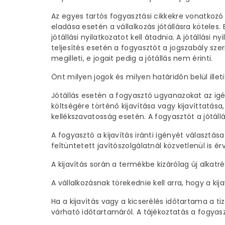
Az egyes tartós fogyasztási cikkekre vonatkozó kö
eladása esetén a vállalkozás jótállásra köteles
jótállási nyilatkozatot kell átadnia. A jótállási
teljesítés esetén a fogyasztót a jogszabály szer
megilleti, e jogait pedig a jótállás nem érinti.
Önt milyen jogok és milyen határidőn belül illet
Jótállás esetén a fogyasztó ugyanazokat az igény
költségére történő kijavítása vagy kijavíttatása,
kellékszavatosság esetén. A fogyasztót a jótállá
A fogyasztó a kijavítás iránti igényét választása
feltüntetett javítószolgálatnál közvetlenül is ér
A kijavítás során a termékbe kizárólag új alkatr
A vállalkozásnak törekednie kell arra, hogy a kij
Ha a kijavítás vagy a kicserélés időtartama a ti
várható időtartamáról. A tájékoztatás a fogyas