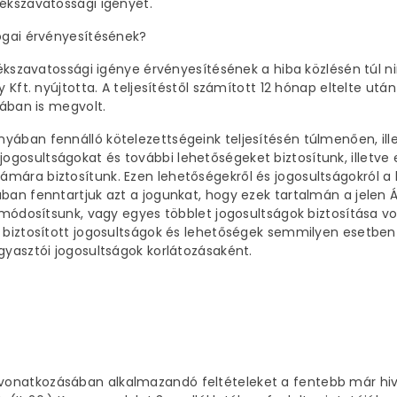
lékszavatossági igényét.
jogai érvényesítésének?
llékszavatossági igénye érvényesítésének a hiba közlésén túl ni
y Kft. nyújtotta. A teljesítéstől számított 12 hónap eltelte u
jában is megvolt.
yában fennálló kötelezettségeink teljesítésén túlmenően, ille
gosultságokat és további lehetőségeket biztosítunk, illetve
mára biztosítunk. Ezen lehetőségekről és jogosultságokról a h
ában fenntartjuk azt a jogunkat, hogy ezek tartalmán a jelen 
án módosítsunk, vagy egyes többlet jogosultságok biztosítása
n biztosított jogosultságok és lehetőségek semmilyen esetben
gyasztói jogosultságok korlátozásaként.
onatkozásában alkalmazandó feltételeket a fentebb már hivat