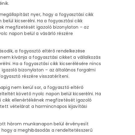
énik.
 megállapítást nyer, hogy a fogyasztási cikk
belül kicserélni. Ha a fogyasztási cikk
nek megfizetését igazoló bizonylaton – az
olc napon belül a vásárló részére
ásodik, a fogyasztó eltérő rendelkezése
 nem kívánja a fogyasztási cikket a vállalkozás
erélni. Ha a fogyasztási cikk kicserélésére nincs
 igazoló bizonylaton – az általános forgalmi
ogyasztó részére visszatéríteni.
 napig nem kerül sor, a fogyasztó eltérő
teltét követő nyolc napon belül kicserélni. Ha
si cikk ellenértékének megfizetését igazoló
tett vételárat a harmincnapos kijavítási
tott három munkanapon belül érvényesít
e, hogy a meghibásodás a rendeltetésszerű