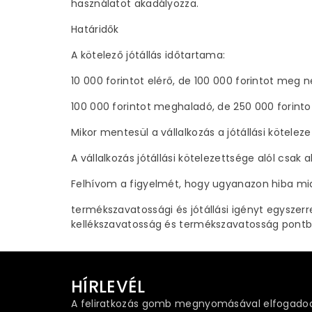
használatot akadályozza.
Határidők
A kötelező jótállás időtartama:
10 000 forintot elérő, de 100 000 forintot meg 
100 000 forintot meghaladó, de 250 000 forinto
Mikor mentesül a vállalkozás a jótállási köteleze
A vállalkozás jótállási kötelezettsége alól csak
Felhívom a figyelmét, hogy ugyanazon hiba miatt 
termékszavatossági és jótállási igényt egysze
kellékszavatosság és termékszavatosság pontba
HÍRLEVÉL
A feliratkozás gomb megnyomásával elfogadod