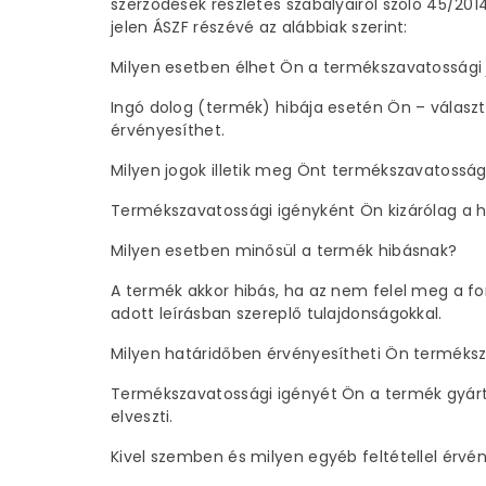
szerződések részletes szabályairól szóló 45/2014
jelen ÁSZF részévé az alábbiak szerint:
Milyen esetben élhet Ön a termékszavatossági 
Ingó dolog (termék) hibája esetén Ön – válasz
érvényesíthet.
Milyen jogok illetik meg Önt termékszavatosság
Termékszavatossági igényként Ön kizárólag a hi
Milyen esetben minősül a termék hibásnak?
A termék akkor hibás, ha az nem felel meg a f
adott leírásban szereplő tulajdonságokkal.
Milyen határidőben érvényesítheti Ön terméks
Termékszavatossági igényét Ön a termék gyártó 
elveszti.
Kivel szemben és milyen egyéb feltétellel érvé