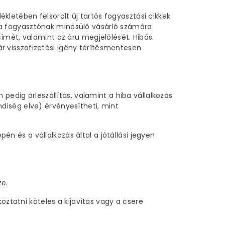
lékletében felsorolt új tartós fogyasztási cikkek
án a fogyasztónak minősülő vásárló számára
s címét, valamint az áru megjelölését. Hibás
lár visszafizetési igény térítésmentesen
pedig árleszállítás, valamint a hiba vállalkozás
endiség elve) érvényesítheti, mint
pén és a vállalkozás által a jótállási jegyen
ze.
oztatni köteles a kijavítás vagy a csere