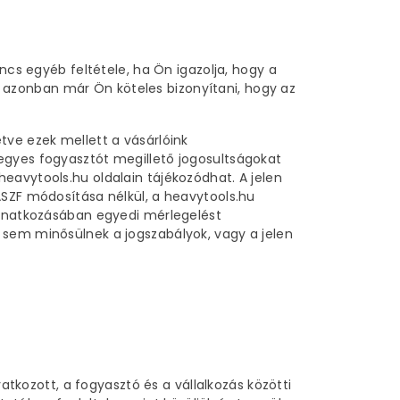
ncs egyéb feltétele, ha Ön igazolja, hogy a
tán azonban már Ön köteles bizonyítani, hogy az
tve ezek mellett a vásárlóink
 egyes fogyasztót megillető jogosultságokat
eavytools.hu oldalain tájékozódhat. A jelen
ÁSZF módosítása nélkül, a heavytools.hu
 vonatkozásában egyedi mérlegelést
 sem minősülnek a jogszabályok, vagy a jelen
kozott, a fogyasztó és a vállalkozás közötti