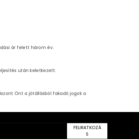
dási ár felett három év.
ljesítés után keletkezett.
zont Önt a jótállásból fakadó jogok a
FELIRATKOZÁ
S