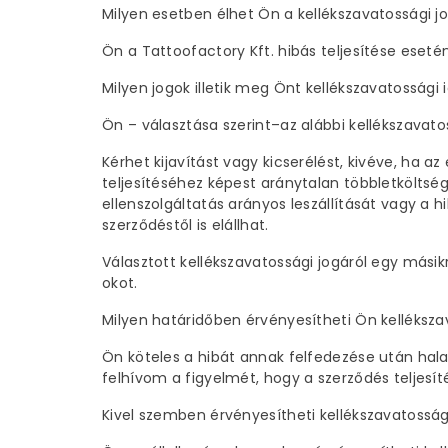
Milyen esetben élhet Ön a kellékszavatossági j
Ön a Tattoofactory Kft. hibás teljesítése eseté
Milyen jogok illetik meg Önt kellékszavatossági
Ön – választása szerint–az alábbi kellékszavato
Kérhet kijavítást vagy kicserélést, kivéve, ha a
teljesítéséhez képest aránytalan többletköltségg
ellenszolgáltatás arányos leszállítását vagy a hi
szerződéstől is elállhat.
Választott kellékszavatossági jogáról egy másikra
okot.
Milyen határidőben érvényesítheti Ön kelléksza
Ön köteles a hibát annak felfedezése után hala
felhívom a figyelmét, hogy a szerződés teljesít
Kivel szemben érvényesítheti kellékszavatosság