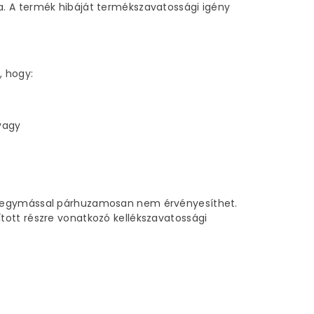
a. A termék hibáját termékszavatossági igény
, hogy:
vagy
e, egymással párhuzamosan nem érvényesíthet.
tott részre vonatkozó kellékszavatossági