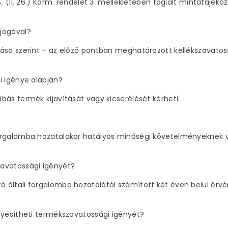
. (II. 26.) Korm. rendelet 3. mellékletében foglalt mintatájékoz
jogával?
tása szerint – az előző pontban meghatározott kellékszavatos
i igénye alapján?
bás termék kijavítását vagy kicserélését kérheti.
orgalomba hozatalakor hatályos minőségi követelményeknek va
zavatossági igényét?
általi forgalomba hozatalától számított két éven belül érvény
nyesítheti termékszavatossági igényét?