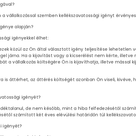
ogával?
n a vállalkozással szemben kellékszavatossági igényt érvényesí
 igénye alapján?
ssági igényekkel élhet:
z ezek közül az Ön által választott igény teljesítése lehetetle
el járna. Ha a kijavítást vagy a kicserélést nem kérte, illetve
bát a vállalkozás költségére Ön is kijavíthatja, illetve mással 
 is áttérhet, az áttérés költségét azonban Ön viseli, kivéve, h
vatossági igényét?
déktalanul, de nem később, mint a hiba felfedezésétől számít
ésétől számított két éves elévülési határidőn túl kellékszavat
i igényét?