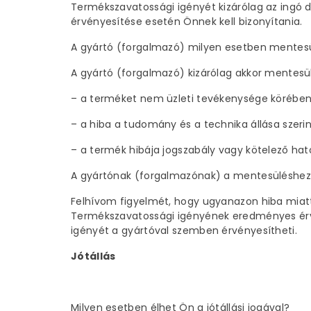
Termékszavatossági igényét kizárólag az ingó 
érvényesítése esetén Önnek kell bizonyítania.
A gyártó (forgalmazó) milyen esetben mentesü
A gyártó (forgalmazó) kizárólag akkor mentesül
– a terméket nem üzleti tevékenysége körében 
– a hiba a tudomány és a technika állása szer
– a termék hibája jogszabály vagy kötelező hat
A gyártónak (forgalmazónak) a mentesüléshez 
Felhívom figyelmét, hogy ugyanazon hiba miat
Termékszavatossági igényének eredményes érvény
igényét a gyártóval szemben érvényesítheti.
Jótállás
Milyen esetben élhet Ön a jótállási jogával?