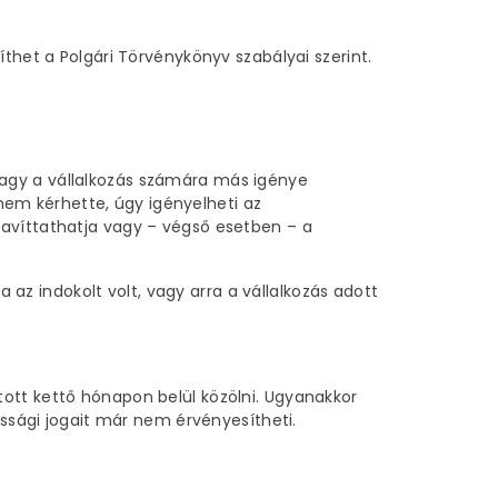
thet a Polgári Törvénykönyv szabályai szerint.
n vagy a vállalkozás számára más igénye
 nem kérhette, úgy igényelheti az
kijavíttathatja vagy – végső esetben – a
a az indokolt volt, vagy arra a vállalkozás adott
ott kettő hónapon belül közölni. Ugyanakkor
ossági jogait már nem érvényesítheti.