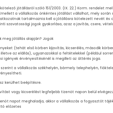
telező jótállásról szóló 151/2003. (IX. 22.) Korm. rendelet mel
. Emellett a vállalkozás önkéntes jótállást vállalhat, mely sor
 nyilatkozatnak tartalmaznia kell a jótállásra kötelezett nevét é
inti szavatossági jogok gyakorlása, azaz a javítás, csere, véte
ik meg jótállás alapján? Jogok
eket (tehát első körben kijavítás, kicserélés, második körben 
 illetve az elállás), ugyanazokkal a feltételekkel (például sorr
si igények érvényesítésénél is megilleti az áttérés joga.
 szerint a vállalkozás székhelyén, bármely telephelyén, fióktele
vényesítheti.
ész kerülhet beépítésre.
avítást vagy kicserélést legfeljebb tizenöt napon belül elvégez
zenöt napot meghaladja, akkor a vállalkozás a fogyasztót tájék
ztó előzetes