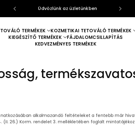
Nyitva Tartás: H-CS: 10:00-18:00, P: 10:00
-15:00
ETOVÁLÓ TERMÉKEK
KOZMETIKAI TETOVÁLÓ TERMÉKEK
KIEGÉSZÍTŐ TERMÉKEK
FÁJDALOMCSILLAPÍTÁS
KEDVEZMÉNYES TERMÉKEK
osság, termékszavatos
natkozásában alkalmazandó feltételeket a fentebb már hivatko
 (II. 26.) Korm. rendelet 3. mellékletében foglalt mintatájékoz