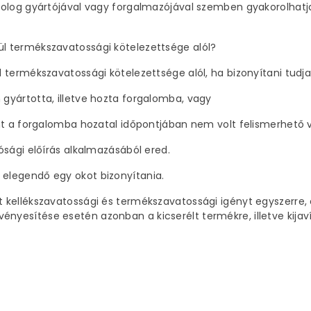
dolog gyártójával vagy forgalmazójával szemben gyakorolhatj
l termékszavatossági kötelezettsége alól?
 termékszavatossági kötelezettsége alól, ha bizonyítani tudja
gyártotta, illetve hozta forgalomba, vagy
int a forgalomba hozatal időpontjában nem volt felismerhető 
ósági előírás alkalmazásából ered.
elegendő egy okot bizonyítania.
t kellékszavatossági és termékszavatossági igényt egyszerr
esítése esetén azonban a kicserélt termékre, illetve kijaví