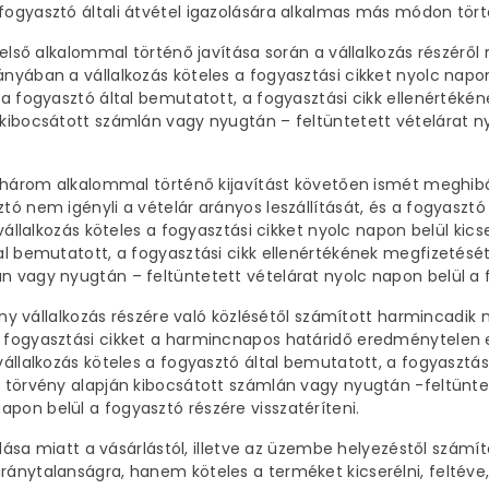
 fogyasztó általi átvétel igazolására alkalmas más módon tört
k első alkalommal történő javítása során a vállalkozás részéről
nyában a vállalkozás köteles a fogyasztási cikket nyolc napon 
s a fogyasztó által bemutatott, a fogyasztási cikk ellenértéké
 kibocsátott számlán vagy nyugtán – feltüntetett vételárat ny
ikk három alkalommal történő kijavítást követően ismét meghib
tó nem igényli a vételár arányos leszállítását, és a fogyasztó
 vállalkozás köteles a fogyasztási cikket nyolc napon belül kics
tal bemutatott, a fogyasztási cikk ellenértékének megfizetését
n vagy nyugtán – feltüntetett vételárat nyolc napon belül a f
igény vállalkozás részére való közlésétől számított harmincadik
a fogyasztási cikket a harmincnapos határidő eredménytelen el
 vállalkozás köteles a fogyasztó által bemutatott, a fogyasztá
ló törvény alapján kibocsátott számlán vagy nyugtán -feltünte
pon belül a fogyasztó részére visszatéríteni.
a miatt a vásárlástól, illetve az üzembe helyezéstől számí
aránytalanságra, hanem köteles a terméket kicserélni, feltév