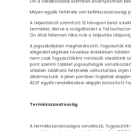
Ön a vállalkozással szemben érvényesítheti kel
Milyen egyéb feltétele van kellékszavatossági 
A teljesítéstől számított 12 hónapon belül a ke
terméket, illetve a szolgáltatást a Tattoofactor
Ön által felismert hiba már a teljesítés időpont
A jogszabályban meghatározott, fogyasztók irán
elégedettségének növelése érdekében többlet jo
nem csak fogyasztóként minősülő vásárlóink szá
pont szerinti többlet jogosultságok vonatkozás
oldalain található feltételek változtatása útj
alkalmazzunk. A jelen pontban foglaltak alapjá
ÁSZF egyéb rendelkezései alapján biztosított fo
Termékszavatosság
A termékszavatosságra vonatkozó, fogyasztók v