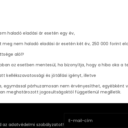
nem haladó eladási ár esetén egy év,
t meg nem haladó eladási ár esetén két év, 250 000 forint ela
ttsége alól?
 abban az esetben mentesül, ha bizonyítja, hogy a hiba oka a te
kellékszavatossági és jótállási igényt, illetve
rre, egymással párhuzamosan nem érvényesíthet, egyébként vis
n meghatározott jogosultságoktól függetlenül megilletik.
E-mail-cím
 az adatvédelmi szabályzatot!