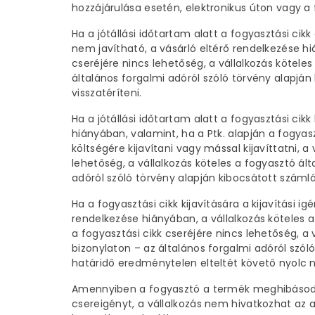
hozzájárulása esetén, elektronikus úton vagy a
Ha a jótállási időtartam alatt a fogyasztási cik
nem javítható, a vásárló eltérő rendelkezése hiá
cseréjére nincs lehetőség, a vállalkozás kötele
általános forgalmi adóról szóló törvény alapján
visszatéríteni.
Ha a jótállási időtartam alatt a fogyasztási c
hiányában, valamint, ha a Ptk. alapján a fogyasz
költségére kijavítani vagy mással kijavíttatni, a
lehetőség, a vállalkozás köteles a fogyasztó ál
adóról szóló törvény alapján kibocsátott számlá
Ha a fogyasztási cikk kijavítására a kijavítási 
rendelkezése hiányában, a vállalkozás köteles 
a fogyasztási cikk cseréjére nincs lehetőség, a
bizonylaton – az általános forgalmi adóról szó
határidő eredménytelen elteltét követő nyolc na
Amennyiben a fogyasztó a termék meghibásodás
csereigényt, a vállalkozás nem hivatkozhat az 