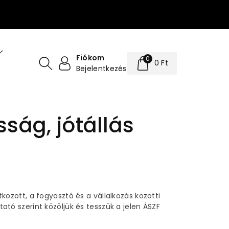
Üdvözlünk az üzletünkben
Fiókom
0
0 Ft
Bejelentkezés
ság, jótállás
zott, a fogyasztó és a vállalkozás közötti
tató szerint közöljük és tesszük a jelen ÁSZF