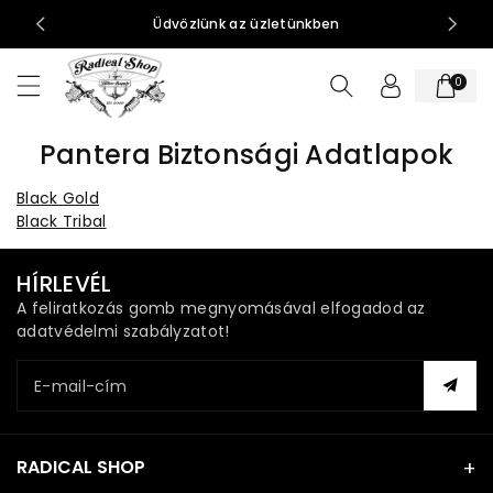
t
0-15:00
Üdvözlünk az üzletünkben
al
o
0
m
h
o
Pantera Biztonsági Adatlapok
z
Black Gold
Black Tribal
HÍRLEVÉL
A feliratkozás gomb megnyomásával elfogadod az
adatvédelmi szabályzatot!
E-mail-cím
RADICAL SHOP