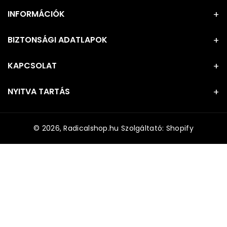
INFORMÁCIÓK
BIZTONSÁGI ADATLAPOK
KAPCSOLAT
NYITVA TARTÁS
© 2026,
Radicalshop.hu
Szolgáltató: Shopify
F
i
z
e
t
é
s
i