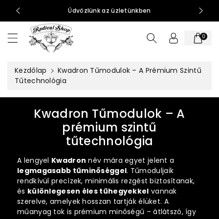
t
0-15:00
Üdvözlünk az üzletünkben
al
o
0
m
h
o
Kezdőlap
Kwadron Tűmodulok – A Prémium Szintű
z
Tűtechnológia
K
Kwadron Tűmodulok – A
o
prémium szintű
l
tűtechnológia
l
A lengyel
Kwadron
név mára egyet jelent a
e
legmagasabb tűminőséggel
. Tűmoduljaik
k
rendkívül precízek, minimális rezgést biztosítanak,
és
különlegesen éles tűhegyekkel
vannak
c
szerelve, amelyek hosszan tartják élüket. A
i
műanyag tok is prémium minőségű – átlátszó, így