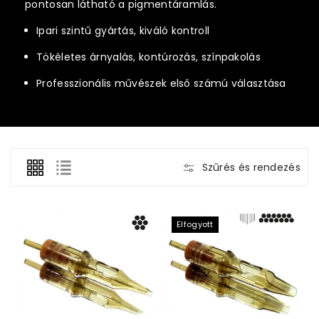
ó
pontosan látható a pigmentáramlás.
:
Ipari szintű gyártás, kiváló kontroll
Tökéletes árnyalás, kontúrozás, színpakolás
Professzionális művészek első számú választása
Szűrés és rendezés
Elfogyott