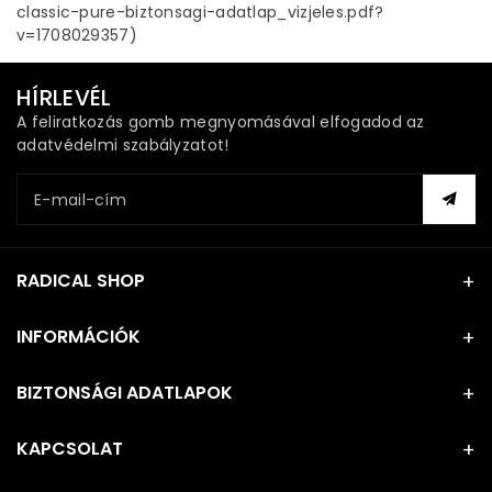
classic-pure-biztonsagi-adatlap_vizjeles.pdf?
v=1708029357)
HÍRLEVÉL
A feliratkozás gomb megnyomásával elfogadod az
adatvédelmi szabályzatot!
E-mail-cím
RADICAL SHOP
INFORMÁCIÓK
BIZTONSÁGI ADATLAPOK
KAPCSOLAT