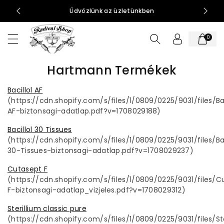
t
0-15:00
Üdvözlünk az üzletünkben
al
o
0
m
h
o
Hartmann Termékek
z
Bacillol AF
(
https://cdn.shopify.com/s/files/1/0809/0225/9031/files/Bac
AF-biztonsagi-adatlap.pdf?v=1708029188)
Bacillol 30 Tissues
(https://cdn.shopify.com/s/files/1/0809/0225/9031/files/Bac
30-Tissues-biztonsagi-adatlap.pdf?v=1708029237)
Cutasept F
(https://cdn.shopify.com/s/files/1/0809/0225/9031/files/C
F-biztonsagi-adatlap_vizjeles.pdf?v=1708029312)
Sterillium classic pure
(https://cdn.shopify.com/s/files/1/0809/0225/9031/files/St