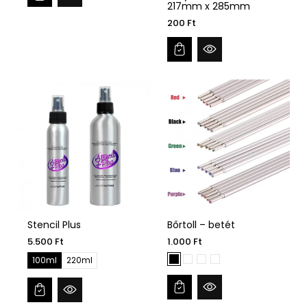
217mm x 285mm
200 Ft
Stencil Plus
Bőrtoll – betét
5.500 Ft
1.000 Ft
100ml
220ml