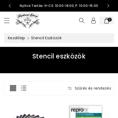
t
Nyitva Tartás: H-CS: 10:00-18:00, P: 10:00-15:00
al
o
0
m
h
o
Kezdőlap
Stencil Eszközök
z
K
Stencil eszközök
o
l
l
e
Szűrés és rendezés
k
c
i
ó