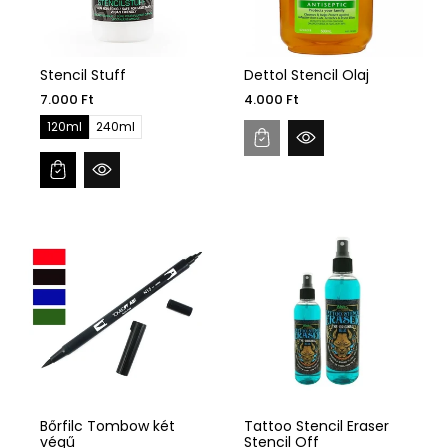
Stencil Stuff
Dettol Stencil Olaj
7.000 Ft
4.000 Ft
120ml
240ml
Bőrfilc Tombow két
Tattoo Stencil Eraser
végű
Stencil Off