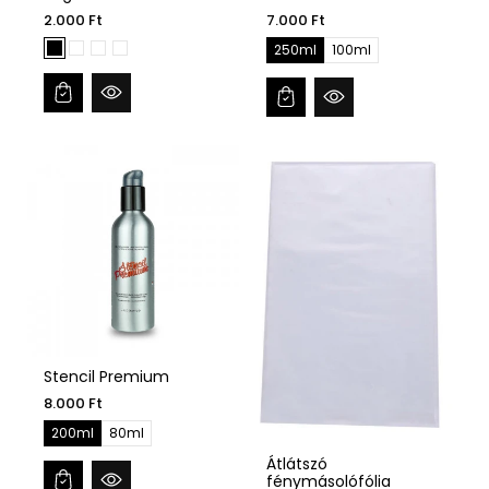
2.000 Ft
7.000 Ft
250ml
100ml
Stencil Premium
8.000 Ft
200ml
80ml
Átlátszó
fénymásolófólia