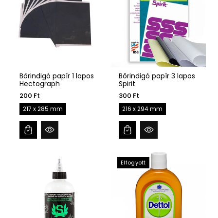
:
Bőrindigó papír 1 lapos
Bőrindigó papír 3 lapos
Hectograph
Spirit
200 Ft
300 Ft
217 x 285 mm
216 x 294 mm
Elfogyott