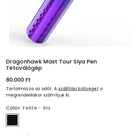
kr
a
Dragonhawk Mast Tour Siya Pen
Tetoválógép
80.000 Ft
Tartalmazza az adót. A
szállítási költséget
a
megrendeléskor számítjuk ki.
Color:
Fekte - lila