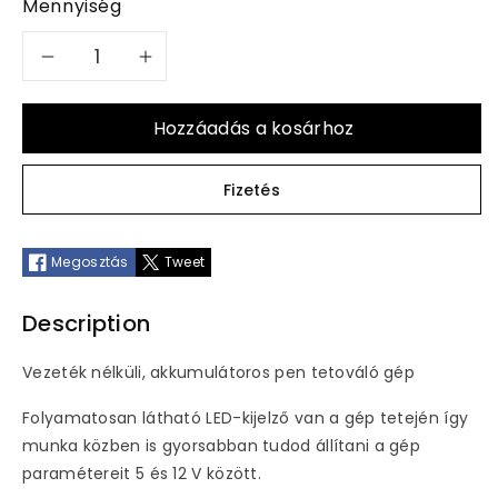
Mennyiség
Dragonhawk
Dragonhawk
Mast
Mast
Hozzáadás a kosárhoz
Tour
Tour
Fizetés
Siya
Siya
Pen
Pen
Megosztás
Tweet
tetoválógép
tetoválógép
Description
mennyiségének
mennyiségének
Vezeték nélküli, akkumulátoros pen tetováló gép
csökkentése
növelése
Folyamatosan látható LED-kijelző van a gép tetején így
munka közben is gyorsabban tudod állítani a gép
paramétereit 5 és 12 V között.