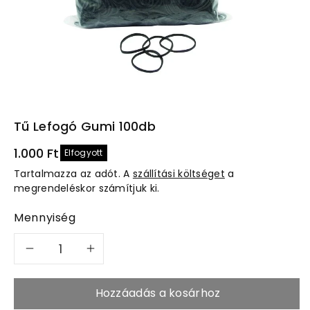
a
Tű Lefogó Gumi 100db
1.000 Ft
Elfogyott
Tartalmazza az adót. A
szállítási költséget
a
megrendeléskor számítjuk ki.
Mennyiség
Tű
Tű
lefogó
lefogó
Hozzáadás a kosárhoz