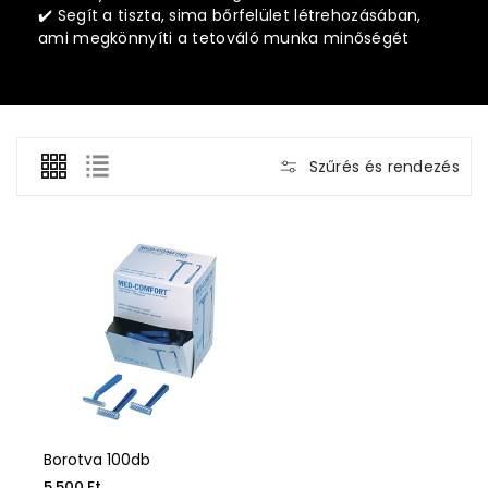
✔️ Segít a tiszta, sima bőrfelület létrehozásában,
ami megkönnyíti a tetováló munka minőségét
Szűrés és rendezés
Borotva 100db
5.500 Ft