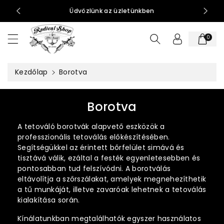
t
0-15:00
Üdvözlünk az üzletünkben
al
o
0
m
h
o
Kezdőlap
Borotva
z
K
Borotva
o
A tetováló borotvák alapvető eszközök a
l
professzionális tetoválás előkészítésében.
l
Segítségükkel az érintett bőrfelület simává és
tisztává válik, ezáltal a festék egyenletesebben és
e
pontosabban tud felszívódni. A borotválás
k
eltávolítja a szőrszálakat, amelyek megnehezíthetik
c
a tű munkáját, illetve zavaróak lehetnek a tetoválás
kialakítása során.
i
ó
Kínálatunkban megtalálhatók egyszer használatos