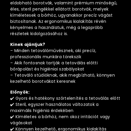
:
eldobható borotvák, valamint prémium minőségű,
éles, steril pengékkel ellátott borotvák, melyek
kíméletesek a bőrhöz, ugyanakkor precíz vágást
biztosítanak. Az ergonomikus kialakítás révén
kényelmes a használatuk, még a legapróbb
részletek kidolgozásához is.
Kinek ajánljuk?
– Minden tetoválóművésznek, aki precíz,
professzionális munkára törekszik
– Akik fontosnak tartják a tetoválás előtti
bőrápolást és higiéniai szabályokat
– Tetováló stúdióknak, akik megbízható, könnyen
kezelhető borotvákat keresnek
Előnyök:
✔️ Gyors és hatékony szőrtelenítés a tetoválás előtt
✔️ Steril, egyszer használatos változatok a
maximális higiénia érdekében
✔️ Kíméletes a bőrhöz, nem okoz irritációt vagy
vágásokat
✔️ Könnyen kezelhető, ergonomikus kialakítás